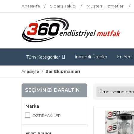
Anasayfa
Sipariş Takibi
Müşteri Hizmetleri
İndirimli Ürünler
En Yeni
Tüm Kategoriler
Anasayfa
Bar Ekipmanları
SEÇIMINIZI DARALTIN
Marka
ÖZTİRYAKİLER
Fiyat Aralığı