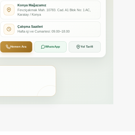
Konya Mağazamız
Fevziçakmak Mah. 10783. Cad. A1 Blok No: 1 AC,
Karatay / Konya
Çalışma Saatleri
Hafta içi ve Cumartesi: 09.00–18.00
Hemen Ara
WhatsApp
Yol Tarifi