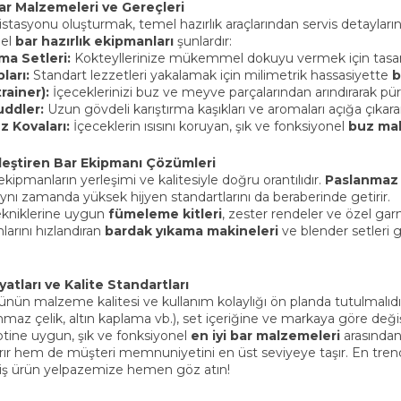
r Malzemeleri ve Gereçleri
 istasyonu oluşturmak, temel hazırlık araçlarından servis detaylar
mel
bar hazırlık ekipmanları
şunlardır:
ma Setleri:
Kokteyllerinize mükemmel dokuyu vermek için tasarl
ları:
Standart lezzetleri yakalamak için milimetrik hassasiyette
b
rainer):
İçeceklerinizi buz ve meyve parçalarından arındırarak p
uddler:
Uzun gövdeli karıştırma kaşıkları ve aromaları açığa çıkar
z Kovaları:
İçeceklerin ısısını koruyan, şık ve fonksiyonel
buz mak
rleştiren Bar Ekipmanı Çözümleri
, ekipmanların yerleşimi ve kalitesiyle doğru orantılıdır.
Paslanmaz 
nı zamanda yüksek hijyen standartlarını da beraberinde getirir.
ekniklerine uygun
fümeleme kitleri
, zester rendeler ve özel garnit
larını hızlandıran
bardak yıkama makineleri
ve blender setleri g
yatları ve Kalite Standartları
ünün malzeme kalitesi ve kullanım kolaylığı ön planda tutulmalıdı
nmaz çelik, altın kaplama vb.), set içeriğine ve markaya göre deği
tine uygun, şık ve fonksiyonel
en iyi bar malzemeleri
arasından
ır hem de müşteri memnuniyetini en üst seviyeye taşır. En trend m
iş ürün yelpazemize hemen göz atın!