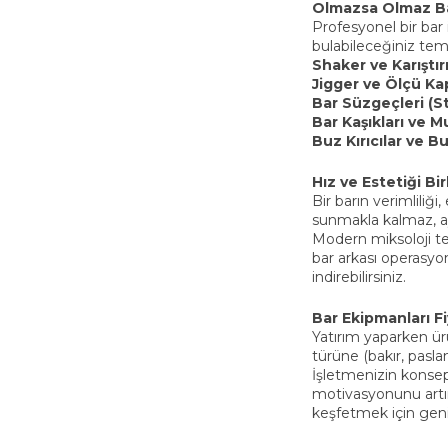
Olmazsa Olmaz Ba
Profesyonel bir bar
bulabileceğiniz te
Shaker ve Karıştır
Jigger ve Ölçü Kap
Bar Süzgeçleri (St
Bar Kaşıkları ve M
Buz Kırıcılar ve Bu
Hız ve Estetiği Bi
Bir barın verimliliği
sunmakla kalmaz, ay
Modern miksoloji t
bar arkası operasyon
indirebilirsiniz.
Bar Ekipmanları Fi
Yatırım yaparken ür
türüne (bakır, pasla
İşletmenizin konsep
motivasyonunu artır
keşfetmek için gen