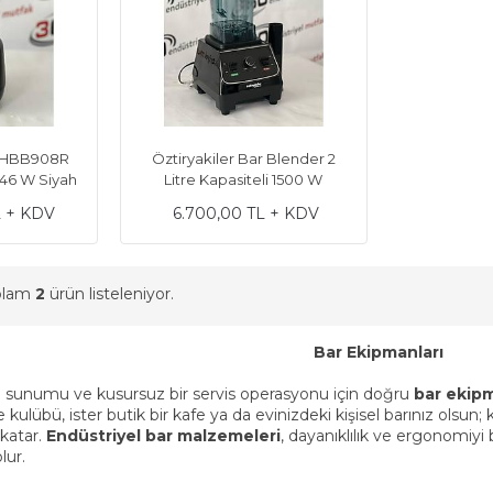
h HBB908R
Öztiryakiler Bar Blender 2
746 W Siyah
Litre Kapasiteli 1500 W
L + KDV
6.700,00 TL + KDV
oplam
2
ürün listeleniyor.
Bar Ekipmanları
eyl sunumu ve kusursuz bir servis operasyonu için doğru
bar ekipm
kulübü, ister butik bir kafe ya da evinizdeki kişisel barınız olsun; ka
 katar.
Endüstriyel bar malzemeleri
, dayanıklılık ve ergonomiyi
lur.