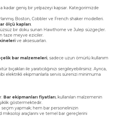
ına kadar geniş bir yelpazeyi kapsar. Kategorimizde
anmış Boston, Cobbler ve French shaker modelleri.
ar ölçü kapları
.
ürüzsüz bir doku sunan Hawthorne ve Julep süzgeçler.
an taze meyve eziciler.
ineleri
ve aksesuarları.
çelik bar malzemeleri
, sadece uzun ömürlü kullanım
ür bıçakları ile yaratıcılığınızı sergileyebilirsiniz. Ayrıca,
ibi elektrikli ekipmanlarla servis sürenizi minimuma
r.
Bar ekipmanları fiyatları
, kullanılan malzemenin
şiklik göstermektedir.
 seçim yapmak; hem bar personelinizin
iksoloji araçlarını ve temel bar gereçlerini