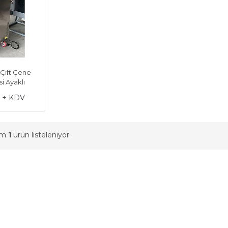
Çift Çene
i Ayaklı
L + KDV
am
1
ürün listeleniyor.