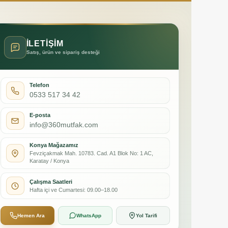
İLETİŞİM
Satış, ürün ve sipariş desteği
Telefon
0533 517 34 42
E-posta
info@360mutfak.com
Konya Mağazamız
Fevziçakmak Mah. 10783. Cad. A1 Blok No: 1 AC,
Karatay / Konya
Çalışma Saatleri
Hafta içi ve Cumartesi: 09.00–18.00
Hemen Ara
WhatsApp
Yol Tarifi