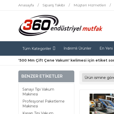
Anasayfa
Sipariş Takibi
Müşteri Hizmetleri
İndirimli Ürünler
En Yeni
Tüm Kategoriler
'500 Mm Çift Çene Vakum' kelimesi için etiket so
BENZER ETIKETLER
Sanayi Tipi Vakum
Makinesi
Profesyonel Paketleme
Makinesi
Kasap Tipi Vakum