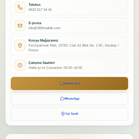
Telefon
0533 517 34 42
E-posta
info@360mutfak.com
Konya Mağazamız
Fevziçakmak Mah. 10783. Cad. A1 Blok No: 1 AC, Karatay /
Konya
Çalışma Saatleri
Hafta içi ve Cumartesi: 09.00–18.00
Hemen Ara
WhatsApp
Yol Tarifi