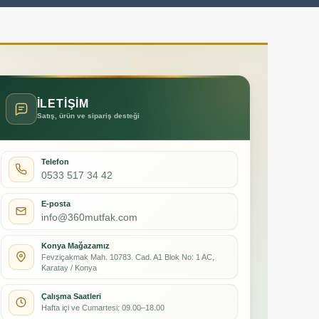
İLETİŞİM
Satış, ürün ve sipariş desteği
Telefon
0533 517 34 42
E-posta
info@360mutfak.com
Konya Mağazamız
Fevziçakmak Mah. 10783. Cad. A1 Blok No: 1 AC,
Karatay / Konya
Çalışma Saatleri
Hafta içi ve Cumartesi: 09.00–18.00