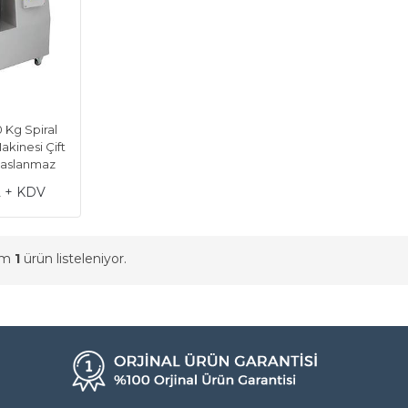
 Kg Spiral
kinesi Çift
Paslanmaz
L + KDV
am
1
ürün listeleniyor.