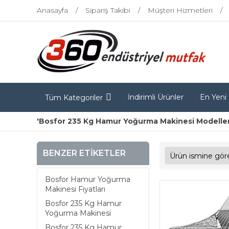
Anasayfa
Sipariş Takibi
Müşteri Hizmetleri
İndirimli Ürünler
En Yeni
Tüm Kategoriler
'Bosfor 235 Kg Hamur Yoğurma Makinesi Modelleri'
BENZER ETIKETLER
Bosfor Hamur Yoğurma
Makinesi Fiyatları
Bosfor 235 Kg Hamur
Yoğurma Makinesi
Bosfor 235 Kg Hamur