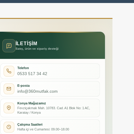
İLETİŞİM
Satış, ürün ve sipariş desteği
Telefon
0533 517 34 42
E-posta
info@360mutfak.com
Konya Mağazamız
Fevziçakmak Mah. 10783. Cad. A1 Blok No: 1 AC,
Karatay / Konya
Çalışma Saatleri
Hafta içi ve Cumartesi: 09.00–18.00