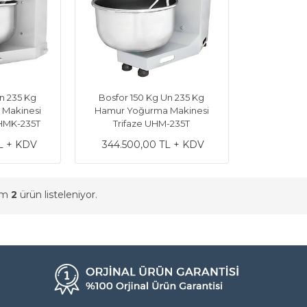
n 235 Kg
Bosfor 150 Kg Un 235 Kg
Makinesi
Hamur Yoğurma Makinesi
UHMK-235T
Trifaze UHM-235T
L + KDV
344.500,00 TL + KDV
am
2
ürün listeleniyor.