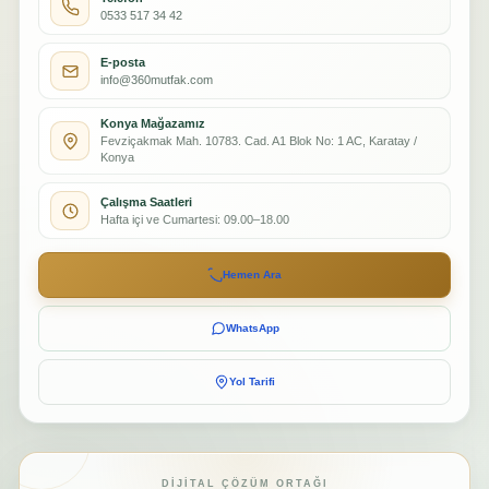
0533 517 34 42
E-posta
info@360mutfak.com
Konya Mağazamız
Fevziçakmak Mah. 10783. Cad. A1 Blok No: 1 AC, Karatay /
Konya
Çalışma Saatleri
Hafta içi ve Cumartesi: 09.00–18.00
Hemen Ara
WhatsApp
Yol Tarifi
DIJITAL ÇÖZÜM ORTAĞI