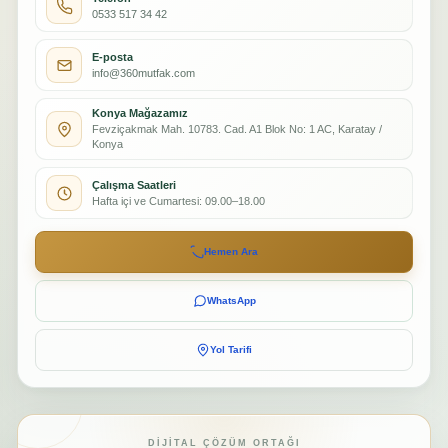
0533 517 34 42
E-posta
info@360mutfak.com
Konya Mağazamız
Fevziçakmak Mah. 10783. Cad. A1 Blok No: 1 AC, Karatay /
Konya
Çalışma Saatleri
Hafta içi ve Cumartesi: 09.00–18.00
Hemen Ara
WhatsApp
Yol Tarifi
DIJITAL ÇÖZÜM ORTAĞI