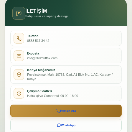
İLETİŞİM
Satış, ürün ve sipariş desteği
Telefon
0533 517 34 42
E-posta
info@360mutfak.com
Konya Mağazamız
Fevziçakmak Mah. 10783. Cad. A1 Blok No: 1 AC, Karatay /
Konya
Çalışma Saatleri
Hafta içi ve Cumartesi: 09.00–18.00
Hemen Ara
WhatsApp