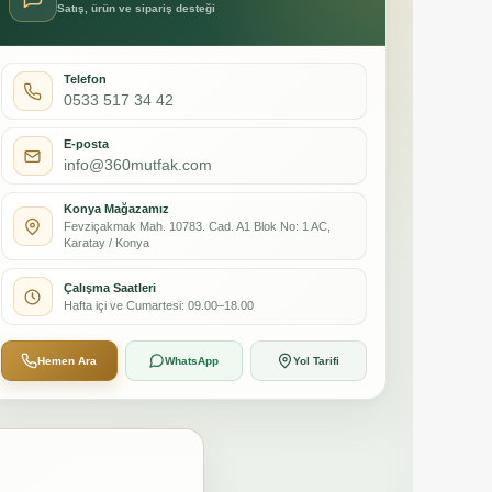
Satış, ürün ve sipariş desteği
Telefon
0533 517 34 42
E-posta
info@360mutfak.com
Konya Mağazamız
Fevziçakmak Mah. 10783. Cad. A1 Blok No: 1 AC,
Karatay / Konya
Çalışma Saatleri
Hafta içi ve Cumartesi: 09.00–18.00
Hemen Ara
WhatsApp
Yol Tarifi