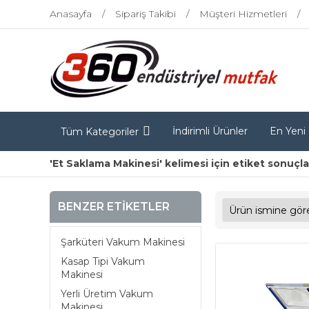
Anasayfa
Sipariş Takibi
Müşteri Hizmetleri
İndirimli Ürünler
En Yeni
Tüm Kategoriler
'Et Saklama Makinesi' kelimesi için etiket sonuçla
BENZER ETIKETLER
Şarküteri Vakum Makinesi
Kasap Tipi Vakum
Makinesi
Yerli Üretim Vakum
Makinesi