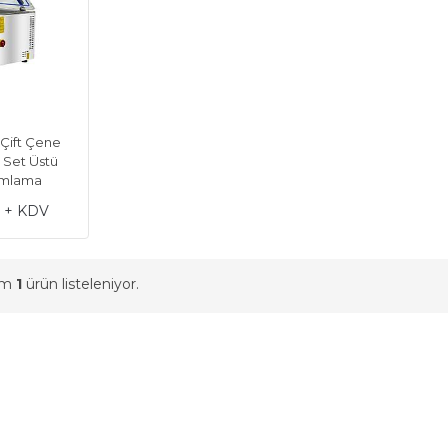
Çift Çene
 Set Üstü
umlama
L + KDV
am
1
ürün listeleniyor.