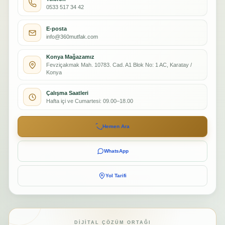
0533 517 34 42
E-posta
info@360mutfak.com
Konya Mağazamız
Fevziçakmak Mah. 10783. Cad. A1 Blok No: 1 AC, Karatay /
Konya
Çalışma Saatleri
Hafta içi ve Cumartesi: 09.00–18.00
Hemen Ara
WhatsApp
Yol Tarifi
DIJITAL ÇÖZÜM ORTAĞI