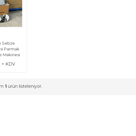
lı Sebze
si Parmak
e Makinesi
L + KDV
am
1
ürün listeleniyor.