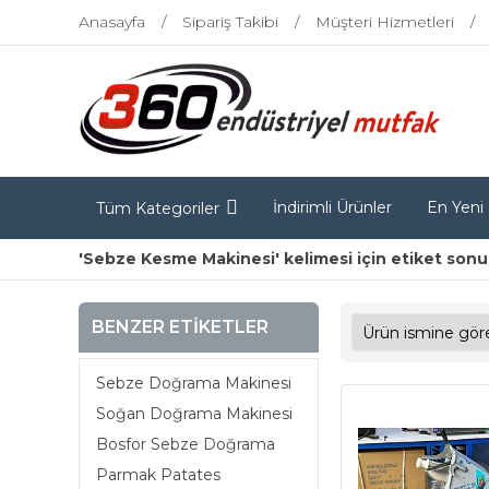
Anasayfa
Sipariş Takibi
Müşteri Hizmetleri
İndirimli Ürünler
En Yeni
Tüm Kategoriler
'Sebze Kesme Makinesi' kelimesi için etiket sonu
BENZER ETIKETLER
Sebze Doğrama Makinesi
Soğan Doğrama Makinesi
Bosfor Sebze Doğrama
Parmak Patates