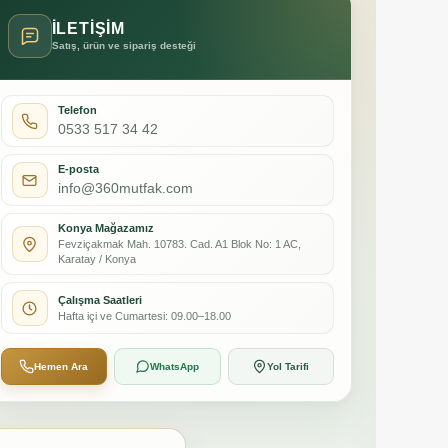
İLETİŞİM
Satış, ürün ve sipariş desteği
Telefon
0533 517 34 42
E-posta
info@360mutfak.com
Konya Mağazamız
Fevziçakmak Mah. 10783. Cad. A1 Blok No: 1 AC,
Karatay / Konya
Çalışma Saatleri
Hafta içi ve Cumartesi: 09.00–18.00
Hemen Ara
WhatsApp
Yol Tarifi