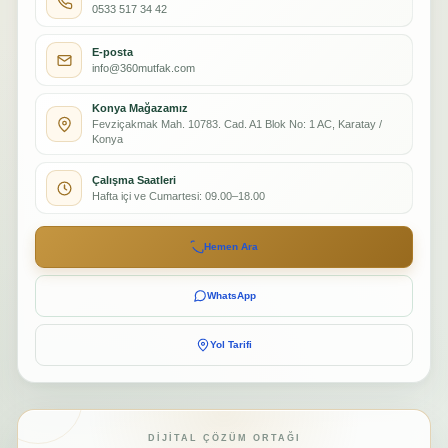
0533 517 34 42
E-posta
info@360mutfak.com
Konya Mağazamız
Fevziçakmak Mah. 10783. Cad. A1 Blok No: 1 AC, Karatay /
Konya
Çalışma Saatleri
Hafta içi ve Cumartesi: 09.00–18.00
Hemen Ara
WhatsApp
Yol Tarifi
DIJITAL ÇÖZÜM ORTAĞI