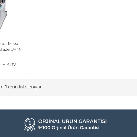
anet Mikser
nofaze UPM-
L + KDV
am
1
ürün listeleniyor.