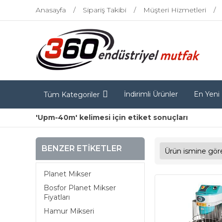
Anasayfa
Sipariş Takibi
Müşteri Hizmetleri
İndirimli Ürünler
En Yeni
Tüm Kategoriler
'Upm-40m' kelimesi için etiket sonuçları
BENZER ETIKETLER
Planet Mikser
Bosfor Planet Mikser
Fiyatları
Hamur Mikseri