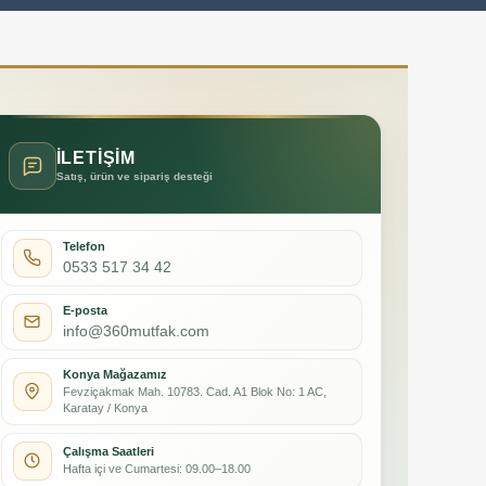
İLETİŞİM
Satış, ürün ve sipariş desteği
Telefon
0533 517 34 42
E-posta
info@360mutfak.com
Konya Mağazamız
Fevziçakmak Mah. 10783. Cad. A1 Blok No: 1 AC,
Karatay / Konya
Çalışma Saatleri
Hafta içi ve Cumartesi: 09.00–18.00