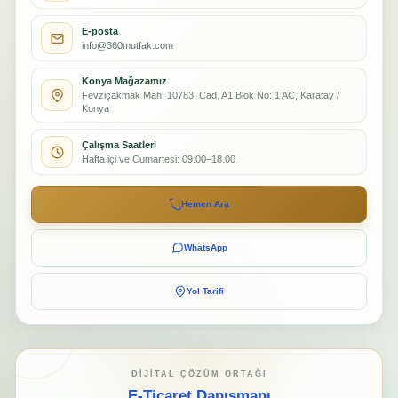
E-posta
info@360mutfak.com
Konya Mağazamız
Fevziçakmak Mah. 10783. Cad. A1 Blok No: 1 AC, Karatay /
Konya
Çalışma Saatleri
Hafta içi ve Cumartesi: 09.00–18.00
Hemen Ara
WhatsApp
Yol Tarifi
DIJITAL ÇÖZÜM ORTAĞI
E-Ticaret Danışmanı