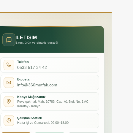
İLETİŞİM
Satış, ürün ve sipariş desteği
Telefon
0533 517 34 42
E-posta
info@360mutfak.com
Konya Mağazamız
Fevziçakmak Mah. 10783. Cad. A1 Blok No: 1 AC,
Karatay / Konya
Çalışma Saatleri
Hafta içi ve Cumartesi: 09.00–18.00