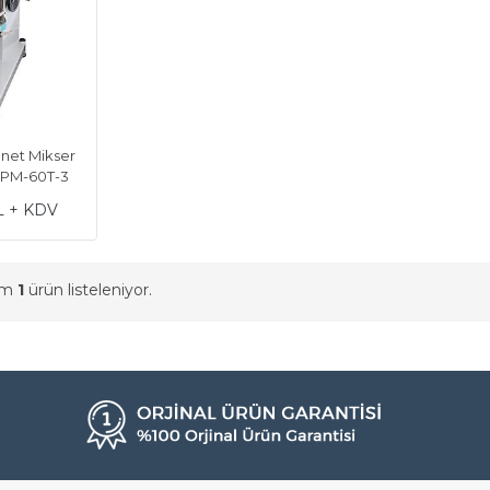
anet Mikser
 UPM-60T-3
L + KDV
am
1
ürün listeleniyor.