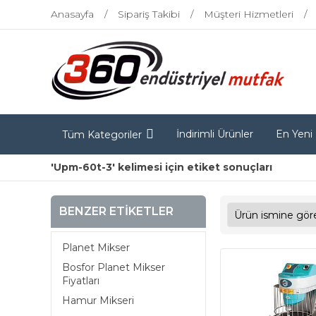
Anasayfa
Sipariş Takibi
Müşteri Hizmetleri
İndirimli Ürünler
En Yeni
Tüm Kategoriler
'Upm-60t-3' kelimesi için etiket sonuçları
BENZER ETIKETLER
Planet Mikser
Bosfor Planet Mikser
Fiyatları
Hamur Mikseri