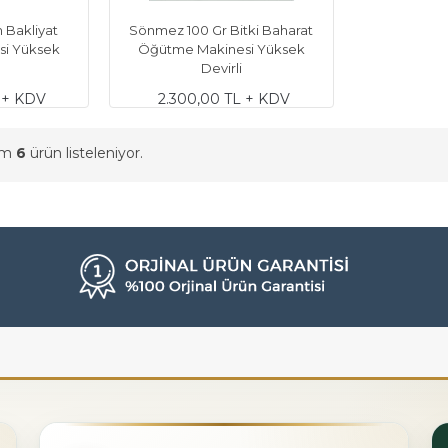
 Bakliyat
Sönmez 100 Gr Bitki Baharat
i Yüksek
Öğütme Makinesi Yüksek
Devirli
 + KDV
2.300,00 TL + KDV
am
6
ürün listeleniyor.