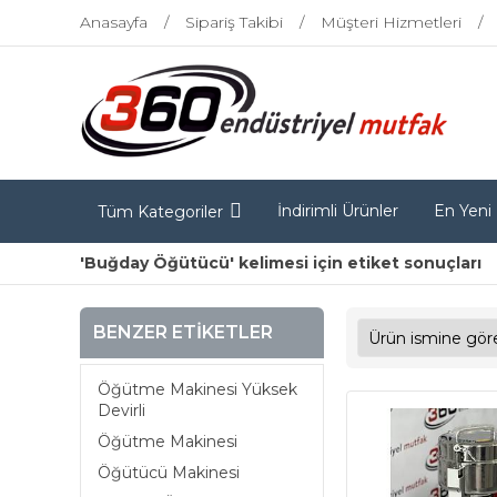
Anasayfa
Sipariş Takibi
Müşteri Hizmetleri
İndirimli Ürünler
En Yeni
Tüm Kategoriler
'Buğday Öğütücü' kelimesi için etiket sonuçları
BENZER ETIKETLER
Öğütme Makinesi Yüksek
Devirli
Öğütme Makinesi
Öğütücü Makinesi