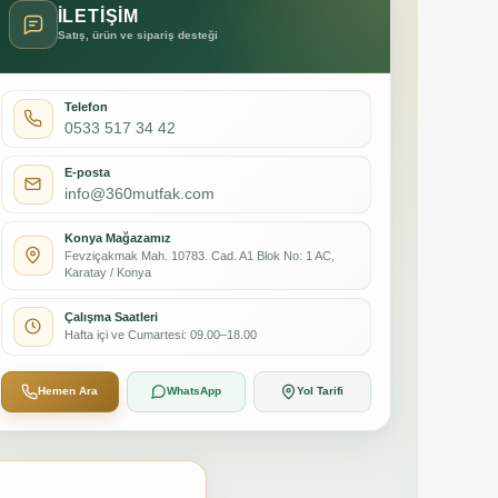
İLETİŞİM
Satış, ürün ve sipariş desteği
Telefon
0533 517 34 42
E-posta
info@360mutfak.com
Konya Mağazamız
Fevziçakmak Mah. 10783. Cad. A1 Blok No: 1 AC,
Karatay / Konya
Çalışma Saatleri
Hafta içi ve Cumartesi: 09.00–18.00
Hemen Ara
WhatsApp
Yol Tarifi