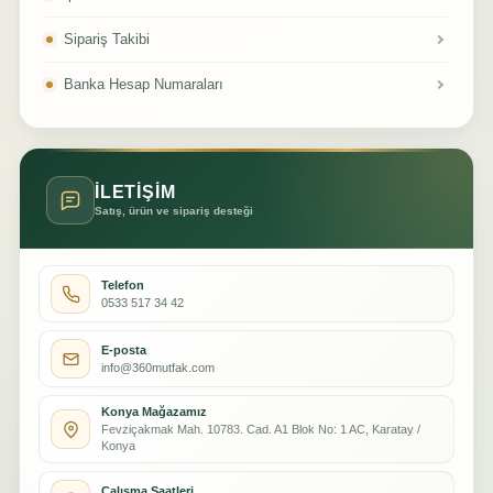
Sipariş Takibi
Banka Hesap Numaraları
İLETİŞİM
Satış, ürün ve sipariş desteği
Telefon
0533 517 34 42
E-posta
info@360mutfak.com
Konya Mağazamız
Fevziçakmak Mah. 10783. Cad. A1 Blok No: 1 AC, Karatay /
Konya
Çalışma Saatleri