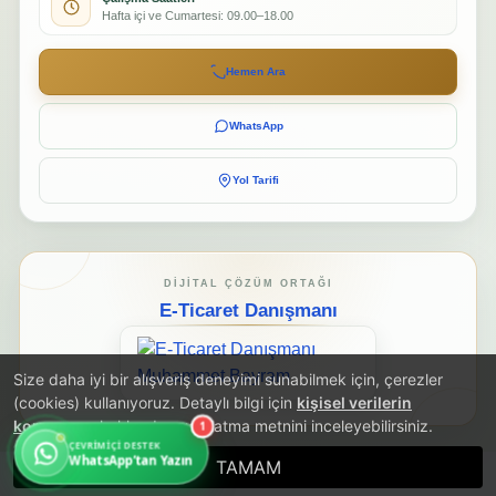
Hafta içi ve Cumartesi: 09.00–18.00
Hemen Ara
WhatsApp
Yol Tarifi
DIJITAL ÇÖZÜM ORTAĞI
E-Ticaret Danışmanı
Size daha iyi bir alışveriş deneyimi sunabilmek için, çerezler
(cookies) kullanıyoruz. Detaylı bilgi için
kişisel verilerin
korunması
hakkında aydınlatma metnini inceleyebilirsiniz.
1
ÇEVRIMIÇI DESTEK
WhatsApp’tan Yazın
TAMAM
®
PlatinMarket
E-Ticaret Sistemi
İle Hazırlanmıştır.