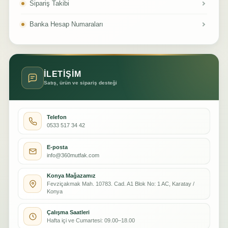
Sipariş Takibi
Banka Hesap Numaraları
İLETİŞİM
Satış, ürün ve sipariş desteği
Telefon
0533 517 34 42
E-posta
info@360mutfak.com
Konya Mağazamız
Fevziçakmak Mah. 10783. Cad. A1 Blok No: 1 AC, Karatay /
Konya
Çalışma Saatleri
Hafta içi ve Cumartesi: 09.00–18.00