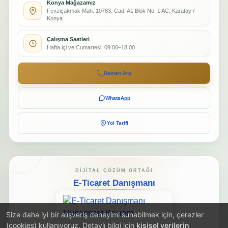
Konya Mağazamız
Fevziçakmak Mah. 10783. Cad. A1 Blok No: 1 AC, Karatay /
Konya
Çalışma Saatleri
Hafta içi ve Cumartesi: 09.00–18.00
Hemen Ara
WhatsApp
Yol Tarifi
DIJITAL ÇÖZÜM ORTAĞI
E-Ticaret Danışmanı
Size daha iyi bir alışveriş deneyimi sunabilmek için, çerezler
(cookies) kullanıyoruz. Detaylı bilgi için
kişisel verilerin