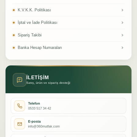
K.V.K.K. Politikası
İptal ve İade Politikası
Sipariş Takibi
Banka Hesap Numaraları
İLETİŞİM
Satış, ürün ve sipariş desteği
Telefon
0533 517 34 42
E-posta
info@360mutfak.com