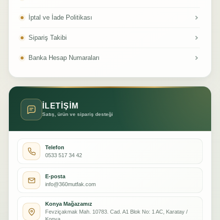
İptal ve İade Politikası
Sipariş Takibi
Banka Hesap Numaraları
İLETİŞİM
Satış, ürün ve sipariş desteği
Telefon
0533 517 34 42
E-posta
info@360mutfak.com
Konya Mağazamız
Fevziçakmak Mah. 10783. Cad. A1 Blok No: 1 AC, Karatay /
Konya