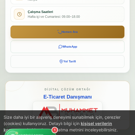
Çalışma Saatleri
Hafta içi ve Cumartesi: 09.00–18.00
Hemen Ara
WhatsApp
Yol Tarifi
DIJITAL ÇÖZÜM ORTAĞI
E-Ticaret Danışmanı
Size daha iyi bir alışveriş deneyimi sunabilmek için, çerezler
(cookies) kullanıyoruz. Detaylı bilgi için
kişisel verilerin
korunması
hakkında aydınlatma metnini inceleyebilirsiniz.
1
ÇEVRIMIÇI DESTEK