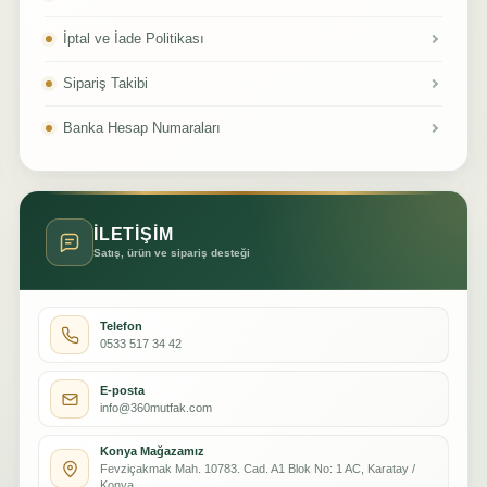
İptal ve İade Politikası
Sipariş Takibi
Banka Hesap Numaraları
İLETİŞİM
Satış, ürün ve sipariş desteği
Telefon
0533 517 34 42
E-posta
info@360mutfak.com
Konya Mağazamız
Fevziçakmak Mah. 10783. Cad. A1 Blok No: 1 AC, Karatay /
Konya