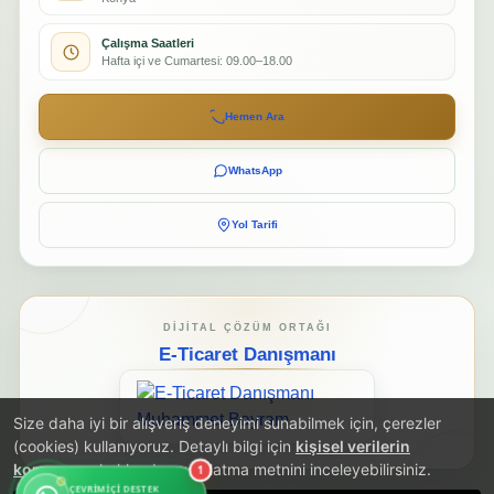
Çalışma Saatleri
Hafta içi ve Cumartesi: 09.00–18.00
Hemen Ara
WhatsApp
Yol Tarifi
DIJITAL ÇÖZÜM ORTAĞI
E-Ticaret Danışmanı
Size daha iyi bir alışveriş deneyimi sunabilmek için, çerezler
(cookies) kullanıyoruz. Detaylı bilgi için
kişisel verilerin
korunması
hakkında aydınlatma metnini inceleyebilirsiniz.
1
ÇEVRIMIÇI DESTEK