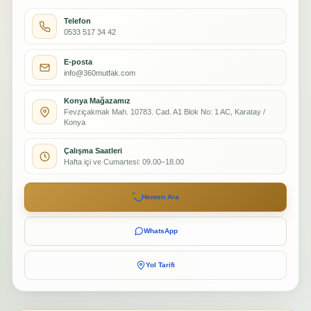
Telefon
0533 517 34 42
E-posta
info@360mutfak.com
Konya Mağazamız
Fevziçakmak Mah. 10783. Cad. A1 Blok No: 1 AC, Karatay /
Konya
Çalışma Saatleri
Hafta içi ve Cumartesi: 09.00–18.00
Hemen Ara
WhatsApp
Yol Tarifi